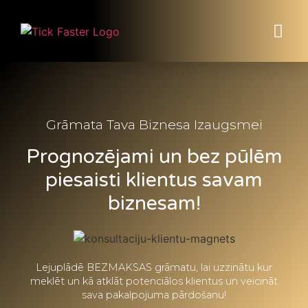
Grāmata Tava Biznesa Izaugsmei
Prognozējami un bez pūlēm
piesaisti klientus savam
biznesam!
Lejuplādē BEZMAKSAS grāmatu, lai uzzinātu kur
meklēt un kā atklāt potenciālos klientus un veicināt
sava pakalpojuma pārdošanu!